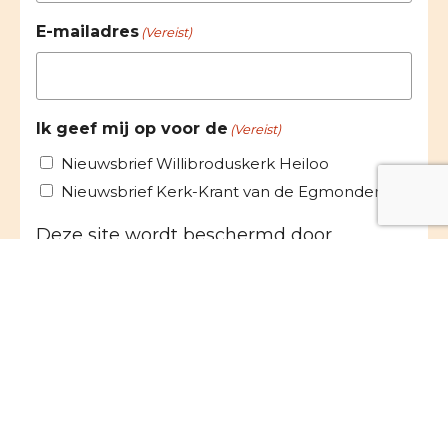
E-mailadres
(Vereist)
Ik geef mij op voor de
(Vereist)
Nieuwsbrief Willibroduskerk Heiloo
Nieuwsbrief Kerk-Krant van de Egmonden
Deze site wordt beschermd door
reCAPTCHA. Het Google
Privacybeleid
en
de Google
Servicevoorwaarden
zijn van
toepassing.
Toestemming
(Vereist)
Ik ga akkoord met het
privacybeleid
.
VERSTUREN