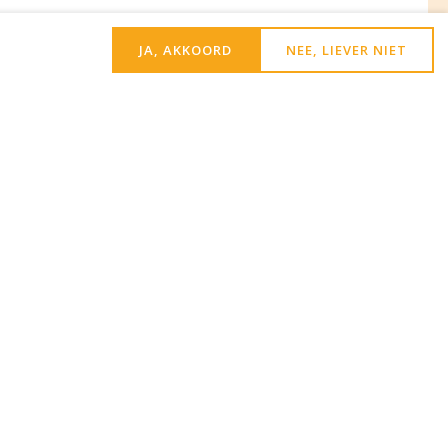
JA, AKKOORD
NEE, LIEVER NIET
 de
(Vereist)
roduskerk Heiloo
-Krant van de Egmonden
beschermd door reCAPTCHA. Het Google
e Google
Servicevoorwaarden
zijn van
t)
met het
privacybeleid
.