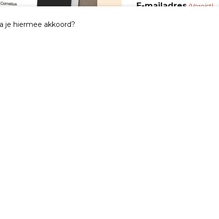
E-mailadres
(Vereist)
Ga je hiermee akkoord?
Ik geef mij op voor
Nieuwsbrief Willib
Nieuwsbrief Kerk
Deze site wordt 
Privacybeleid
en d
toepassing.
Toestemming
(Vereis
Ik ga akkoord 
VERSTUREN