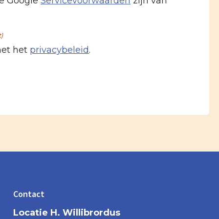
e Google
Servicevoorwaarden
zijn van
t)
met het
privacybeleid
.
Contact
Locatie H. Willibrordus