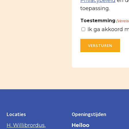
Privacybeleid
en d
toepassing.
Toestemming
(Vereis
Ik ga akkoord 
VERSTUREN
Locaties
Openingstijden
H. Willibrordus,
Heiloo