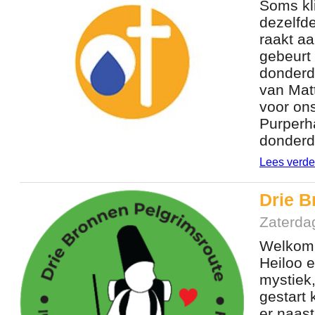
Soms kl
dezelfde
raakt a
gebeurt 
donderd
van Mat
voor on
Purperh
donderd
Lees verde
Drie B
Zaterda
Welkom 
Heiloo e
mystiek,
gestart 
er naast