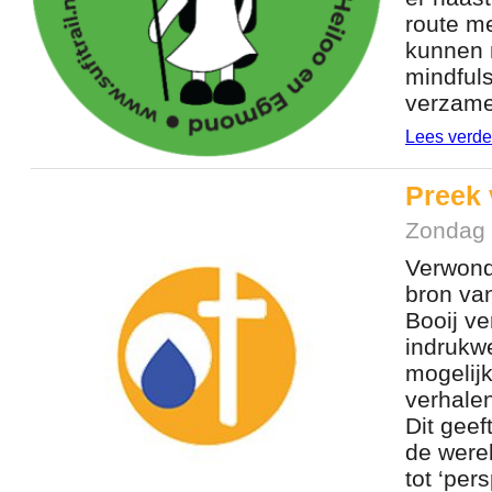
route m
kunnen m
mindfuls
verzame
Lees verde
Preek 
Zondag 
Verwonde
bron va
Booij ve
indrukw
mogelij
verhalen
Dit geef
de were
tot ‘per