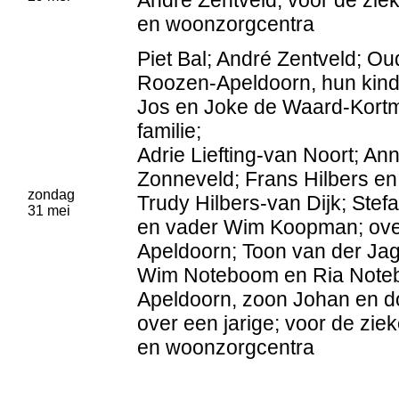
André Zentveld; voor de ziek
en woonzorgcentra
Piet Bal; André Zentveld; O
Roozen-Apeldoorn, hun kind
Jos en Joke de Waard-Kortm
familie;
Adrie Liefting-van Noort; An
Zonneveld; Frans Hilbers en
zondag
Trudy Hilbers-van Dijk; Ste
31 mei
en vader Wim Koopman; ove
Apeldoorn; Toon van der Jagt
Wim Noteboom en Ria Noteb
Apeldoorn, zoon Johan en d
over een jarige; voor de ziek
en woonzorgcentra