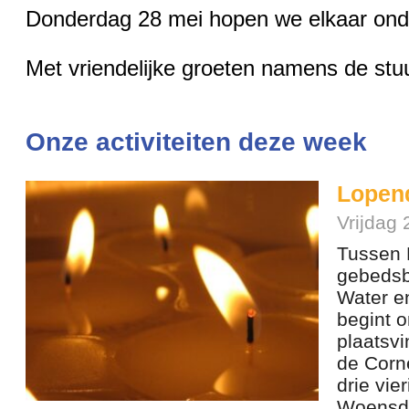
Donderdag 28 mei hopen we elkaar onde
Met vriendelijke groeten namens de st
Onze activiteiten deze week
Lopend
Vrijdag
Tussen H
gebedsb
Water e
begint o
plaatsvi
de Corne
drie vie
Woensda