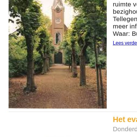
ruimte v
bezigho
Tellegen
meer in
Waar: B
Lees verde
Het ev
Donderd