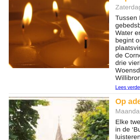
Zaterda
Tussen H
gebedsb
Water e
begint o
plaatsvi
de Corne
drie vie
Woensda
Willibro
Lees verde
Op ad
Maandag
Elke tw
in de ‘B
luister