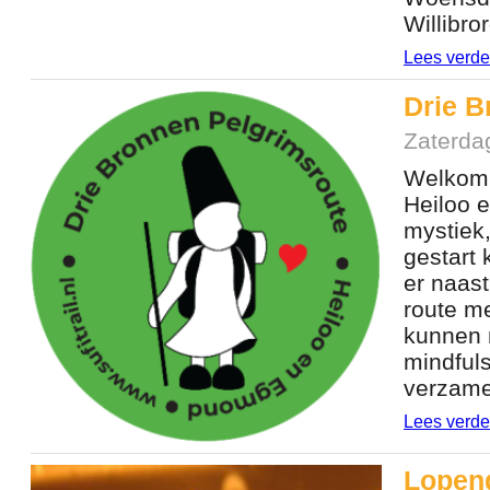
Willibro
Lees verde
Drie B
Zaterda
Welkom 
Heiloo e
mystiek,
gestart 
er naast
route m
kunnen m
mindfuls
verzame
Lees verde
Lopend