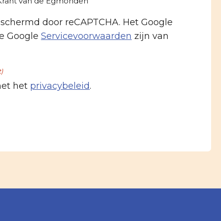
-Krant van de Egmonden
beschermd door reCAPTCHA. Het Google
e Google
Servicevoorwaarden
zijn van
t)
met het
privacybeleid
.