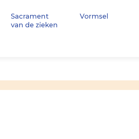
Sacrament
Vormsel
van de zieken
Opgave 
Schrijf u in voor d