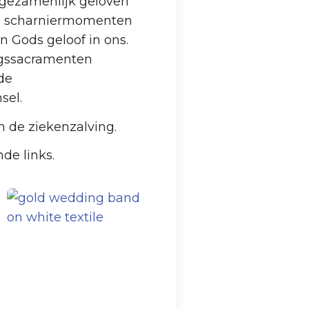
s gezamenlijk geloven
ote scharniermomenten
n Gods geloof in ons.
ngssacramenten
de
sel.
n de ziekenzalving.
de links.