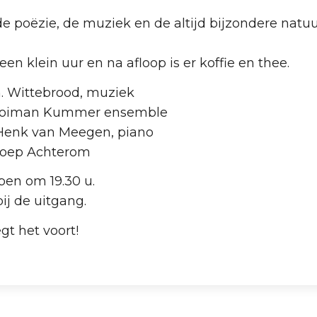
de poëzie, de muziek en de altijd bijzondere natu
n klein uur en na afloop is er koffie en thee.
am. Wittebrood, muziek
ooiman Kummer ensemble
s Henk van Meegen, piano
roep Achterom
pen om 19.30 u.
bij de uitgang.
gt het voort!