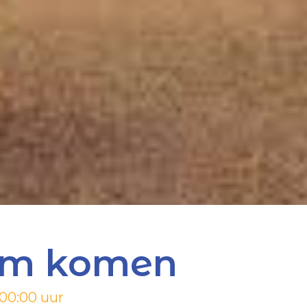
em komen
 00:00 uur