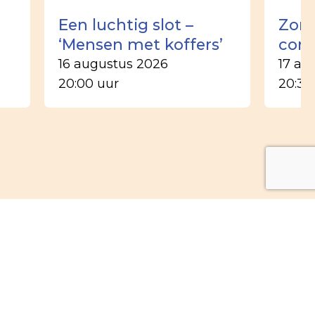
Een luchtig slot –
Zom
‘Mensen met koffers’
conc
16 augustus 2026
17 au
20:00 uur
20:30
Nieuwsbrief
e wekelijkse nieuwsbrief van de