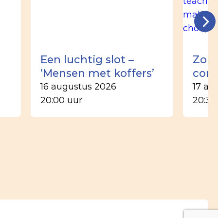
Een luchtig slot –
Zom
‘Mensen met koffers’
conc
16 augustus 2026
17 au
20:00 uur
20:30