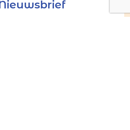
Nieuwsbrief
e wekelijkse nieuwsbrief van de
n Heiloo of de M.M. Alacoquekerk in Egmond:
 de
(Vereist)
roduskerk Heiloo
-Krant van de Egmonden
beschermd door reCAPTCHA. Het Google