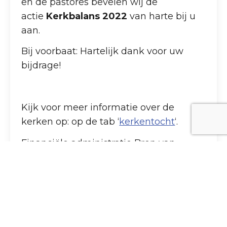
en de pastores bevelen wij de
actie
Kerkbalans 2022
van harte bij u
aan.
Bij voorbaat: Hartelijk dank voor uw
bijdrage!
Kijk voor meer informatie over de
kerken op: op de tab ‘
kerkentocht
‘.
Financiële administratie Bron van
Levend Water
financieel@rk-bronvanlevendwater.nl