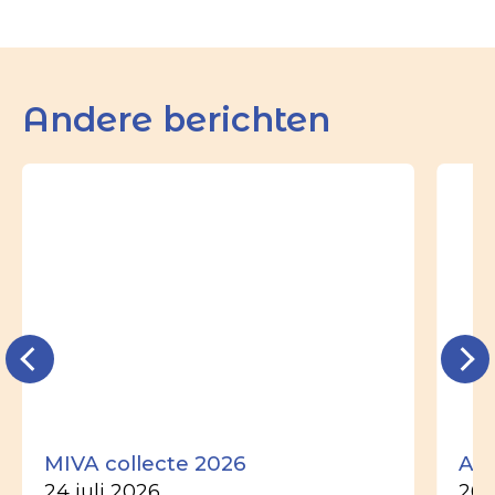
Andere berichten
MIVA collecte 2026
Ade
24 juli 2026
26 