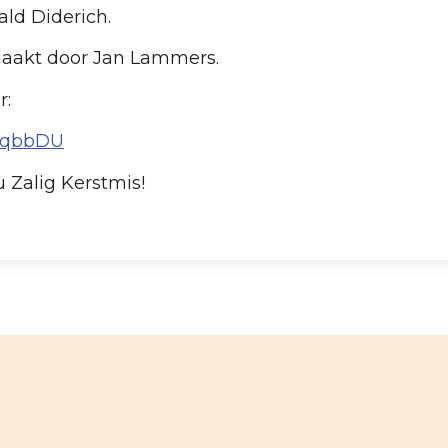
ld Diderich.
aakt door Jan Lammers.
r:
eYqbbDU
 Zalig Kerstmis!