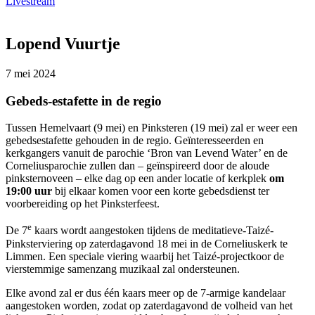
Livestream
Lopend Vuurtje
7 mei 2024
Gebeds-estafette in de regio
Tussen Hemelvaart (9 mei) en Pinksteren (19 mei) zal er weer een
gebedsestafette gehouden in de regio. Geïnteresseerden en
kerkgangers vanuit de parochie ‘Bron van Levend Water’ en de
Corneliusparochie zullen dan – geïnspireerd door de aloude
pinksternoveen – elke dag op een ander locatie of kerkplek
om
19:00 uur
bij elkaar komen voor een korte gebedsdienst ter
voorbereiding op het Pinksterfeest.
e
De 7
kaars wordt aangestoken tijdens de meditatieve-Taizé-
Pinksterviering op zaterdagavond 18 mei in de Corneliuskerk te
Limmen. Een speciale viering waarbij het Taizé-projectkoor de
vierstemmige samenzang muzikaal zal ondersteunen.
Elke avond zal er dus één kaars meer op de 7-armige kandelaar
aangestoken worden, zodat op zaterdagavond de volheid van het