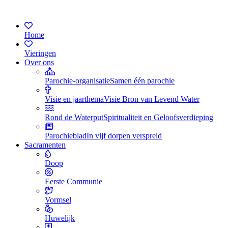
Home
Vieringen
Over ons
Parochie-organisatie
Samen één parochie
Visie en jaarthema
Visie Bron van Levend Water
Rond de Waterput
Spiritualiteit en Geloofsverdieping
Parochieblad
In vijf dorpen verspreid
Sacramenten
Doop
Eerste Communie
Vormsel
Huwelijk