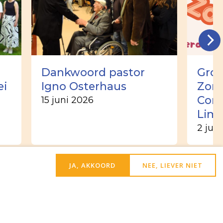
Dankwoord pastor
Groo
ei
Igno Osterhaus
Zome
Corn
15 juni 2026
Lim
2 jun
JA, AKKOORD
NEE, LIEVER NIET