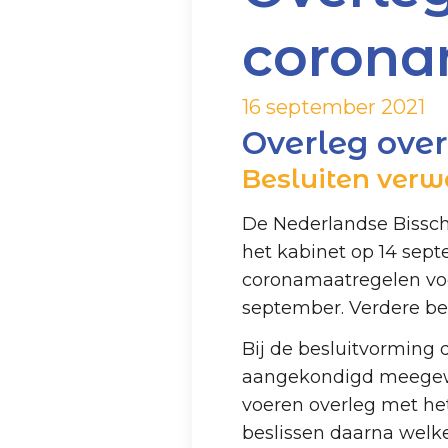
corona
16 september 2021
Overleg ove
Besluiten ver
De Nederlandse Bissch
het kabinet op 14 sep
coronamaatregelen voo
september. Verdere be
Bij de besluitvorming
aangekondigd meegewo
voeren overleg met het
beslissen daarna welk