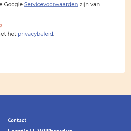
e Google
Servicevoorwaarden
zijn van
t)
met het
privacybeleid
.
Contact