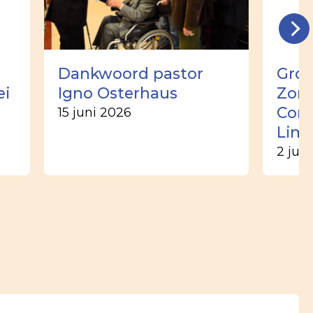
Dankwoord pastor
Groo
ei
Igno Osterhaus
Zome
Corn
15 juni 2026
Lim
2 jun