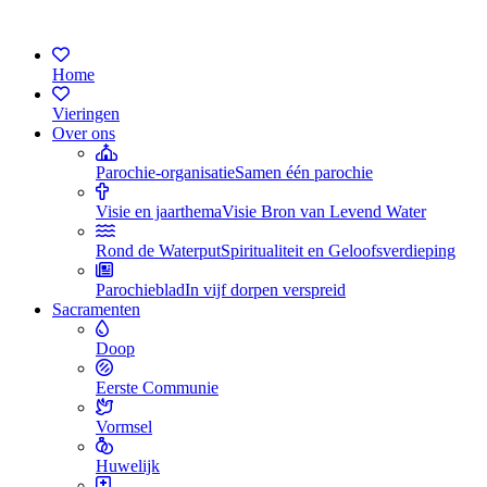
Home
Vieringen
Over ons
Parochie-organisatie
Samen één parochie
Visie en jaarthema
Visie Bron van Levend Water
Rond de Waterput
Spiritualiteit en Geloofsverdieping
Parochieblad
In vijf dorpen verspreid
Sacramenten
Doop
Eerste Communie
Vormsel
Huwelijk