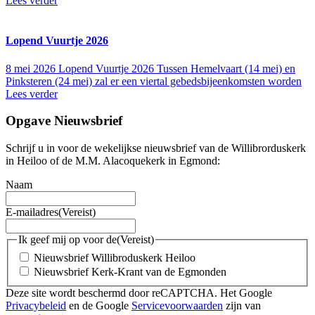
Lees verder
Lopend Vuurtje 2026
8 mei 2026
Lopend Vuurtje 2026 Tussen Hemelvaart (14 mei) en
Pinksteren (24 mei) zal er een viertal gebedsbijeenkomsten worden
Lees verder
Opgave Nieuwsbrief
Schrijf u in voor de wekelijkse nieuwsbrief van de Willibrorduskerk
in Heiloo of de M.M. Alacoquekerk in Egmond:
Naam
E-mailadres
(Vereist)
Ik geef mij op voor de
(Vereist)
Nieuwsbrief Willibroduskerk Heiloo
Nieuwsbrief Kerk-Krant van de Egmonden
Deze site wordt beschermd door reCAPTCHA. Het Google
Privacybeleid
en de Google
Servicevoorwaarden
zijn van