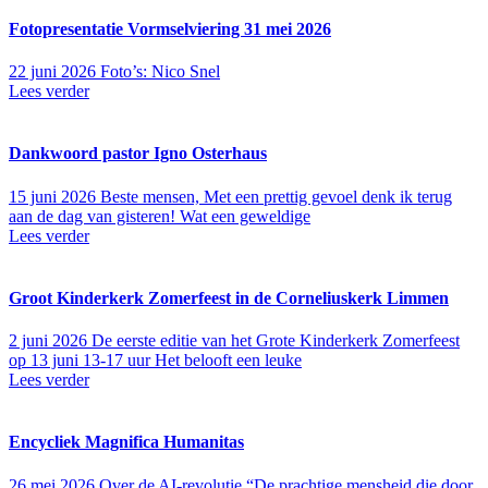
Fotopresentatie Vormselviering 31 mei 2026
22 juni 2026
Foto’s: Nico Snel
Lees verder
Dankwoord pastor Igno Osterhaus
15 juni 2026
Beste mensen, Met een prettig gevoel denk ik terug
aan de dag van gisteren! Wat een geweldige
Lees verder
Groot Kinderkerk Zomerfeest in de Corneliuskerk Limmen
2 juni 2026
De eerste editie van het Grote Kinderkerk Zomerfeest
op 13 juni 13-17 uur Het belooft een leuke
Lees verder
Encycliek Magnifica Humanitas
26 mei 2026
Over de AI-revolutie “De prachtige mensheid die door