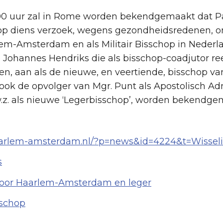
00 uur zal in Rome wor­den bekendgemaakt dat Pau
op diens verzoek, wegens ge­zond­heidsre­denen, on
lem-Am­ster­dam en als Militair Bis­schop in Neder­l
Johannes Hendriks die als bis­schop-coad­ju­tor re
n, aan als de nieuwe, en veer­tien­de, bis­schop v
l ook de op­vol­ger van Mgr. Punt als Apos­to­lisch Ad
, d.w.z. als nieuwe ‘Leger­bis­schop’, wor­den bekendg
aarlem-amsterdam.nl/?p=news&id=4224&t=Wisse
s
oor Haarlem-Amsterdam en leger
sschop