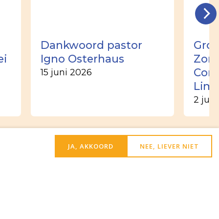
Dankwoord pastor
Groo
ei
Igno Osterhaus
Zome
Corn
15 juni 2026
Lim
2 jun
JA, AKKOORD
NEE, LIEVER NIET