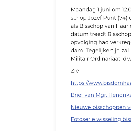
Maan­dag 1 juni om 12.
schop Jozef Punt (74) 
als Bis­schop van Haar­
datum treedt Bis­schop 
opvol­ging had verkrege
dam. Tege­lijker­tijd za
Militair Or­di­na­ri­aat
Zie
https://www.bisdomh
Brief van Mgr. Hendrik
Nieuwe bisschoppen v
Fotoserie wisseling bi