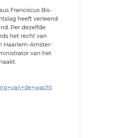
s Fran­cis­cus Bis­
t­slag heeft verleend
and. Per dezelfde
eds het recht van
an Haar­lem-Am­ster­
mini­strator van het
emaakt.
ling+van+de+wacht