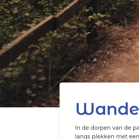
Wande
In de dorpen van de p
langs plekken met een