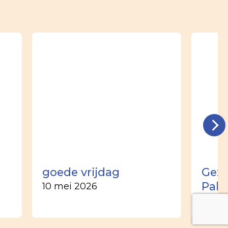
goede vrijdag
Gezi
Pal
10 mei 2026
16 apr