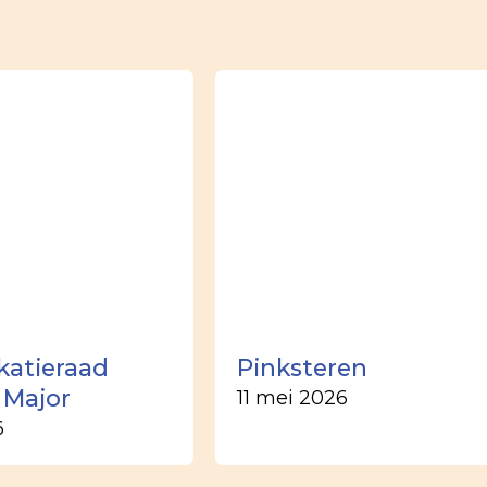
okatieraad
Pinksteren
 Major
11 mei 2026
6