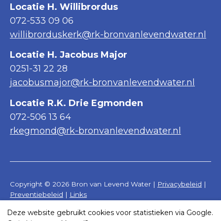
Locatie H. Willibrordus
072-533 09 06
willibrorduskerk@rk-bronvanlevendwater.nl
Locatie H. Jacobus Major
0251-31 22 28
jacobusmajor@rk-bronvanlevendwater.nl
Locatie R.K. Drie Egmonden
072-506 13 64
rkegmond@rk-bronvanlevendwater.nl
Copyright © 2026 Bron van Levend Water |
Privacybeleid
|
Preventiebeleid
|
Links
Deze website gebruikt cookies voor statistieken via Google.
Realisatie website door:
Webheld.nl