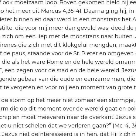
lf ook moeizaam loop. Boven gekomen hield hij ee
p het meer uit Marcus 4,35-41. Daarna ging hij, i
ieter binnen en daar werd in een monstrans het All
tilte, die voor mij meer dan gevuld was, deed de
 zich om een liep met de monstrans naar buiten.
esirenes die zich met dit klokgelui mengden, maak
 de paus, staande voor de St. Pieter en omgeven 
, die als het ware Rome en de hele wereld omarm
”, een zegen voor de stad en de hele wereld. Jezu
gende gebaar van die oude en eenzame man, die 
 te vergeten en voor mij een moment van grote t
s de storm op het meer niet zomaar een stormpje
orm die op dit moment over de wereld gaat en oo
it schip en moet meevaren naar de overkant. Jezus s
et u niet schelen dat we verloren gaan?” (Mc. 4, 38
Jezus niet geïnteresseerd is in hen, dat Hij zich 