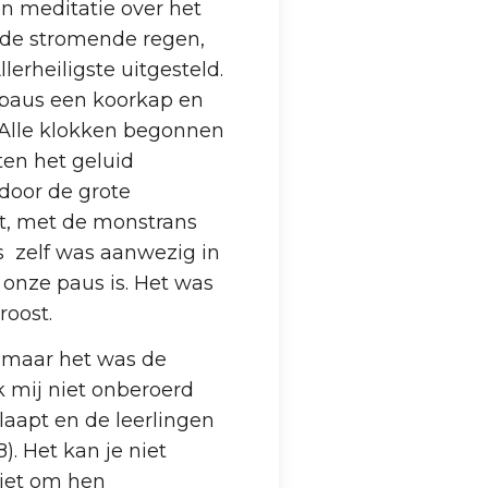
n meditatie over het
n de stromende regen,
erheiligste uitgesteld.
 paus een koorkap en
 Alle klokken begonnen
ten het geluid
door de grote
t, met de monstrans
s zelf was aanwezig in
onze paus is. Het was
roost.
, maar het was de
k mij niet onberoerd
laapt en de leerlingen
). Het kan je niet
niet om hen