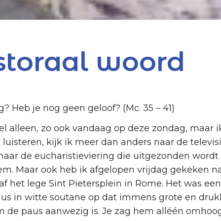
storaal woord
g? Heb je nog geen geloof? (Mc. 35 – 41)
l alleen, zo ook vandaag op deze zondag, maar ik
uisteren, kijk ik meer dan anders naar de televisi
 naar de eucharistieviering die uitgezonden wordt 
lem. Maar ook heb ik afgelopen vrijdag gekeken n
af het lege Sint Pietersplein in Rome. Het was e
us in witte soutane op dat immens grote en drukk
om de paus aanwezig is. Je zag hem alléén omhoog