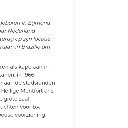
 geboren in Egmond
naar Nederland
erug op zijn locatie.
taan in Brazilië om
aren als kapelaan in
tanen, in 1966
 aan de stadsranden
 Heilige Montfort ons
 grote zaal,
ichten voor b.v.
voedselvoorziening