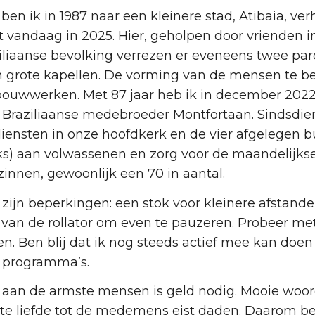
 ben ik in 1987 naar een kleinere stad, Atibaia, ve
ot vandaag in 2025. Hier, geholpen door vrienden 
ziliaanse bevolking verrezen er eveneens twee pa
n grote kapellen. De vorming van de mensen te be
bouwwerken. Met 87 jaar heb ik in december 2022 
raziliaanse medebroeder Montfortaan. Sindsdien b
diensten in onze hoofdkerk en de vier afgelegen b
jks) aan volwassenen en zorg voor de maandelijk
zinnen, gewoonlijk een 70 in aantal.
zijn beperkingen: een stok voor kleinere afstande
e van de rollator om even te pauzeren. Probeer met
n. Ben blij dat ik nog steeds actief mee kan doen
e programma’s.
 aan de armste mensen is geld nodig. Mooie woord
te liefde tot de medemens eist daden. Daarom be