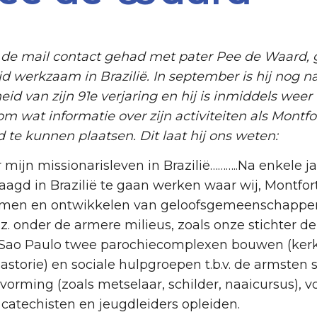
 de mail contact gehad met pater Pee de Waard,
jd werkzaam in Brazilië. In september is hij nog 
 van zijn 91e verjaring en hij is inmiddels weer t
wat informatie over zijn activiteiten als Montfor
 te kunnen plaatsen. Dit laat hij ons weten:
 mijn missionarisleven in Brazilië………..Na enkele j
aagd in Brazilië te gaan werken waar wij, Montfor
men en ontwikkelen van geloofsgemeenschappen
z. onder de armere milieus, zoals onze stichter de
n Sao Paulo twee parochiecomplexen bouwen (kerk,
torie) en sociale hulpgroepen t.b.v. de armsten st
svorming (zoals metselaar, schilder, naaicursus), 
catechisten en jeugdleiders opleiden.