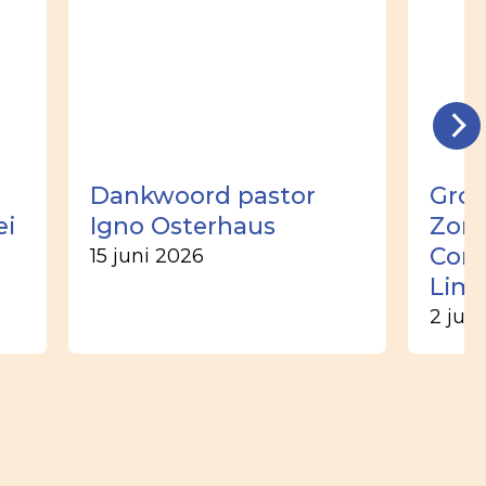
Dankwoord pastor
Groo
ei
Igno Osterhaus
Zome
Corn
15 juni 2026
Lim
2 jun