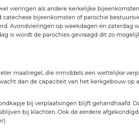
zowel vieringen als andere kerkelijke bijeenkomste
ld catechese bijeenkomsten of parochie bestuurs
eerd. Avondvieringen op weekdagen en zaterdag w
dag is wordt de parochies gevraagd dit zo mogelijk
r maatregel, die inmiddels een wettelijke verpli
acht dan de capaciteit van het kerkgebouw op a
ndkapje bij verplaatsingen blijft gehandhaafd. D
sblijven bij klachten. Ook de eer­dere afgekondigd
r)
s