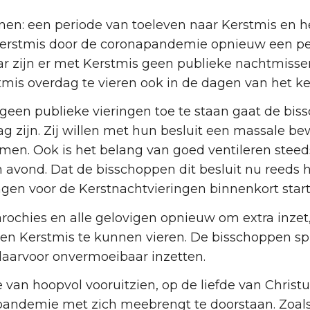
n: een periode van toeleven naar Kerstmis en he
 Kerstmis door de coronapandemie opnieuw een p
aar zijn er met Kerstmis geen publieke nachtmiss
s overdag te vieren ook in de dagen van het ker
 geen publieke vieringen toe te staan gaat de biss
 zijn. Zij willen met hun besluit een massale be
en. Ook is het belang van goed ventileren steeds
én avond. Dat de bisschoppen dit besluit nu re
gen voor de Kerstnachtvieringen binnenkort starten
ochies en alle gelovigen opnieuw om extra inze
en Kerstmis te kunnen vieren. De bisschoppen s
 daarvoor onvermoeibaar inzetten.
e van hoopvol vooruitzien, op de liefde van Christ
pandemie met zich meebrengt te doorstaan. Zoals 