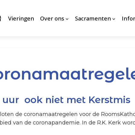
Vieringen
Over ons
Sacramenten
Info
coronamaatregel
0 uur ook niet met Kerstmis
ten de coronamaatregelen voor de RoomsKatholie
ied van de coronapandemie. In de R.K. Kerk word