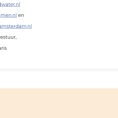
water.nl
mmen.nl
en
amsterdam.nl
estuur,
ris