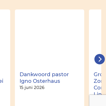
Dankwoord pastor
Groo
ei
Igno Osterhaus
Zome
Corn
15 juni 2026
Lim
2 jun