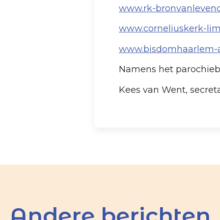
www.rk-bronvanlevend
www.corneliuskerk-li
www.bisdomhaarlem-
Namens het parochieb
Kees van Went, secreta
Andere berichten