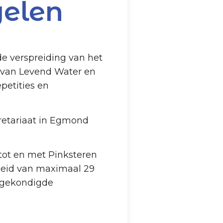
elen
e verspreiding van het
n van Levend Water en
petities en
cretariaat in Egmond
 tot en met Pinksteren
­heid van maximaal 29
fgekondigde