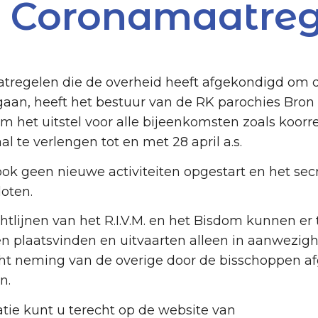
 Coronamaatreg
tregelen die de overheid heeft afgekondigd om d
 gaan, heeft het bestuur van de RK parochies Bro
m het uitstel voor alle bijeenkomsten zoals koorre
 te verlengen tot en met 28 april a.s.
 ook geen nieuwe activiteiten opgestart en het se
loten.
tlijnen van het R.I.V.M. en het Bisdom kunnen er
n plaatsvinden en uitvaarten alleen in aanwe­zig
ht neming van de overige door de bisschoppen a
n.
atie kunt u terecht op de website van