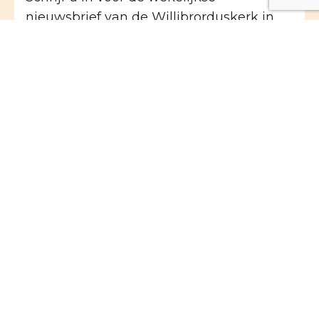
nieuwsbrief van de Willibrorduskerk in
Heiloo of de M.M. Alacoquekerk in
Egmond:
Naam
E-mailadres
(Vereist)
Ik geef mij op voor de
(Vereist)
Nieuwsbrief Willibroduskerk Heiloo
Nieuwsbrief Kerk-Krant van de Egmonden
Deze site wordt beschermd door