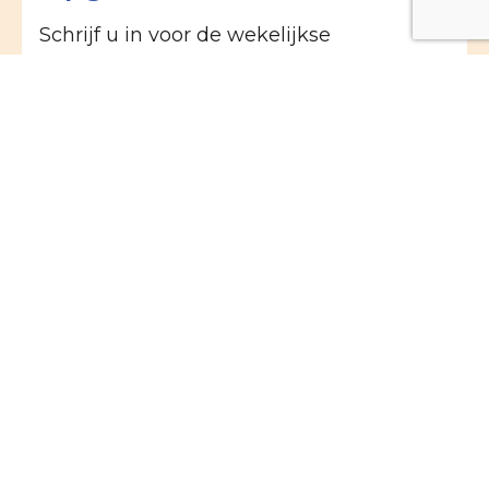
Schrijf u in voor de wekelijkse
nieuwsbrief van de Willibrorduskerk in
Heiloo of de M.M. Alacoquekerk in
Egmond:
Naam
E-mailadres
(Vereist)
Ik geef mij op voor de
(Vereist)
Nieuwsbrief Willibroduskerk Heiloo
Nieuwsbrief Kerk-Krant van de Egmonden