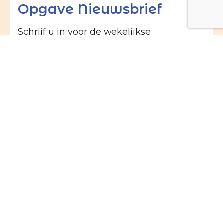
Opgave Nieuwsbrief
Schrijf u in voor de wekelijkse
nieuwsbrief van de Willibrorduskerk in
Heiloo of de M.M. Alacoquekerk in
Egmond:
Naam
E-mailadres
(Vereist)
Ik geef mij op voor de
(Vereist)
Nieuwsbrief Willibroduskerk Heiloo