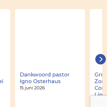
Dankwoord pastor
Groo
ei
Igno Osterhaus
Zome
Corn
15 juni 2026
Lim
2 jun