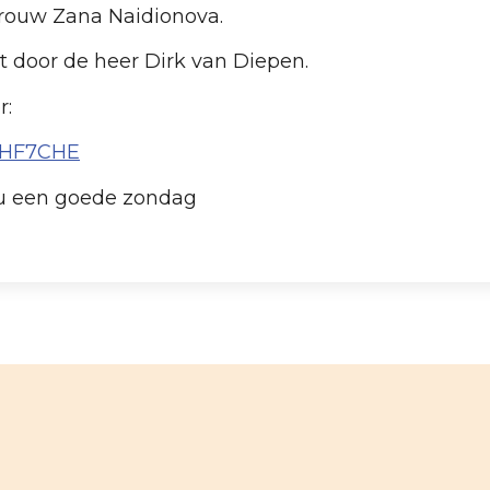
rouw Zana Naidionova.
door de heer Dirk van Diepen.
r:
90HF7CHE
 u een goede zondag