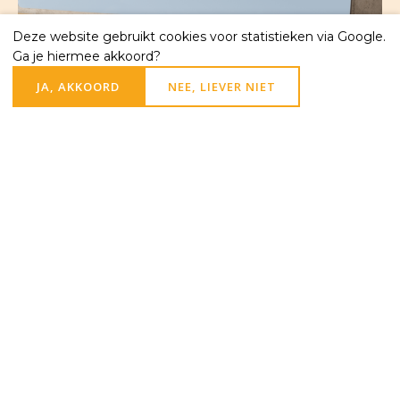
Deze website gebruikt cookies voor statistieken via Google.
Ga je hiermee akkoord?
JA, AKKOORD
NEE, LIEVER NIET
Opgave Nieuwsbrief
Schrijf u in voor de wekelijkse
nieuwsbrief van de Willibrorduskerk in
Heiloo of de M.M. Alacoquekerk in
Egmond:
Naam
E-mailadres
(Vereist)