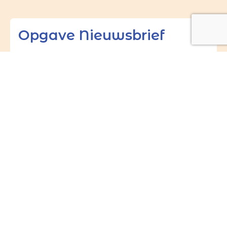
Opgave Nieuwsbrief
Schrijf u in voor de wekelijkse
nieuwsbrief van de Willibrorduskerk in
Heiloo of de M.M. Alacoquekerk in
Egmond:
Naam
E-mailadres
(Vereist)
Ik geef mij op voor de
(Vereist)