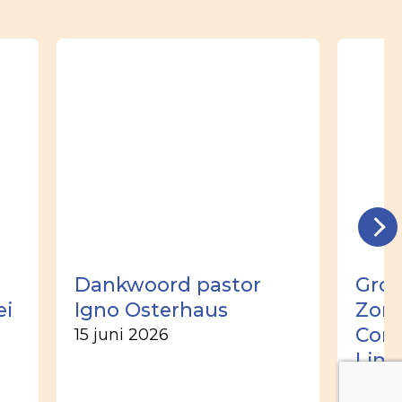
Dankwoord pastor
Groo
ei
Igno Osterhaus
Zome
Corn
15 juni 2026
Lim
2 jun