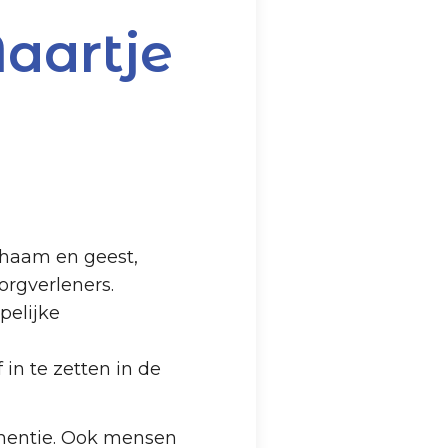
aartje
ichaam en geest,
orgverleners.
pelijke
in te zetten in de
ementie. Ook mensen