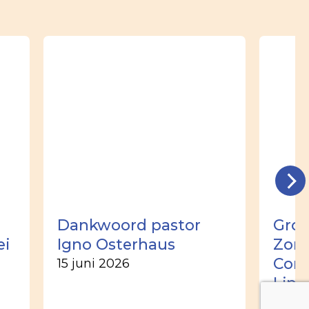
Dankwoord pastor
Groo
ei
Igno Osterhaus
Zome
Corn
15 juni 2026
Lim
2 jun