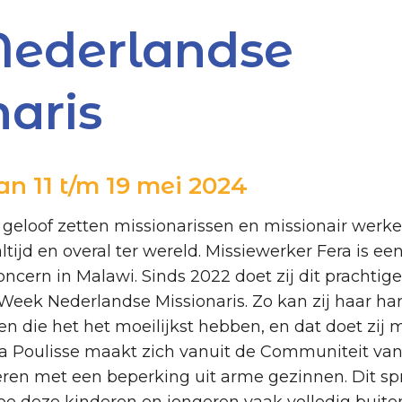
ederlandse
aris
an 11 t/m 19 mei 2024
geloof zetten missionarissen en missionair werker
ltijd en overal ter wereld. Missiewerker Fera is e
Concern in Malawi. Sinds 2022 doet zij dit prachti
Week Nederlandse Missionaris. Zo kan zij haar har
n die het het moeilijkst hebben, en dat doet zij m
ia Poulisse maakt zich vanuit de Communiteit va
ren met een beperking uit arme gezinnen. Dit spr
e deze kinderen en jongeren vaak volledig buiten 