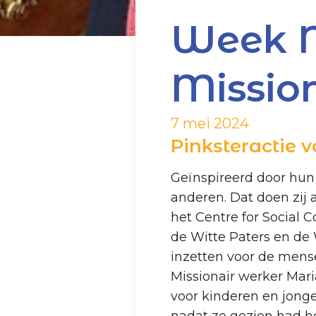
Week N
Mission
7 mei 2024
Pinksteractie v
Geïnspireerd door hun 
anderen. Dat doen zij a
het Centre for Social 
de Witte Paters en de 
inzetten voor de mense
Missionair werker Mar
voor kinderen en jonge
nadat ze gezien had ho