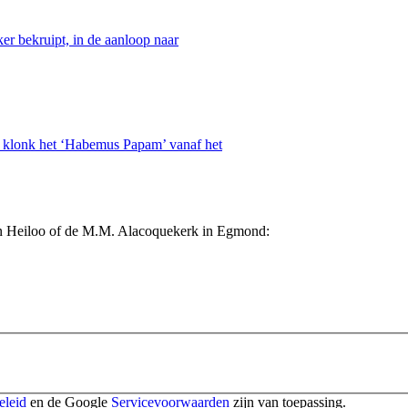
er bekruipt, in de aanloop naar
i klonk het ‘Habemus Papam’ vanaf het
k in Heiloo of de M.M. Alacoquekerk in Egmond:
eleid
en de Google
Servicevoorwaarden
zijn van toepassing.