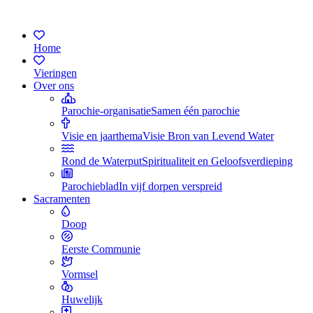
Home
Vieringen
Over ons
Parochie-organisatie
Samen één parochie
Visie en jaarthema
Visie Bron van Levend Water
Rond de Waterput
Spiritualiteit en Geloofsverdieping
Parochieblad
In vijf dorpen verspreid
Sacramenten
Doop
Eerste Communie
Vormsel
Huwelijk