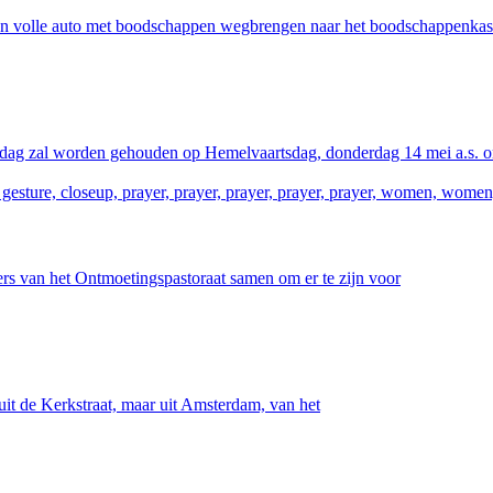
n volle auto met boodschappen wegbrengen naar het boodschappenkas
ndag zal worden gehouden op Hemelvaartsdag, donderdag 14 mei a.s. 
rs van het Ontmoetingspastoraat samen om er te zijn voor
it de Kerkstraat, maar uit Amsterdam, van het