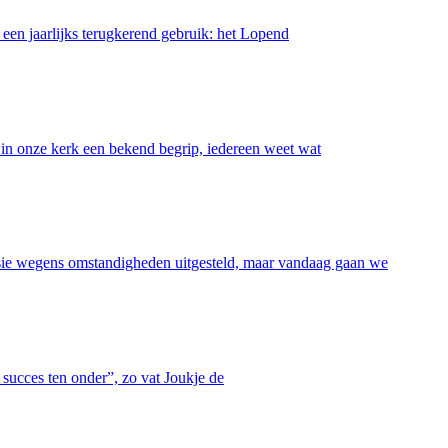
 een jaarlijks terugkerend gebruik: het Lopend
in onze kerk een bekend begrip, iedereen weet wat
rsie wegens omstandigheden uitgesteld, maar vandaag gaan we
succes ten onder”, zo vat Joukje de