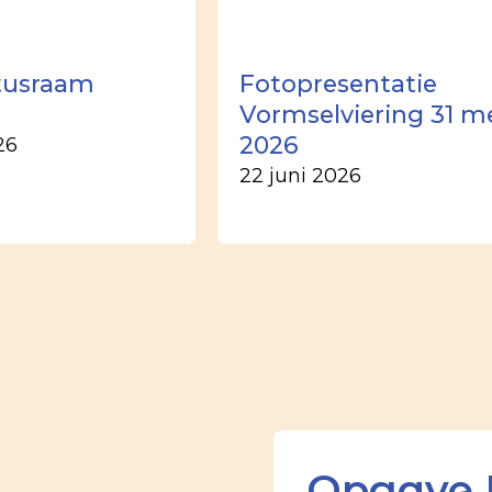
tusraam
Fotopresentatie
Vormselviering 31 m
2026
26
22 juni 2026
Opgave 