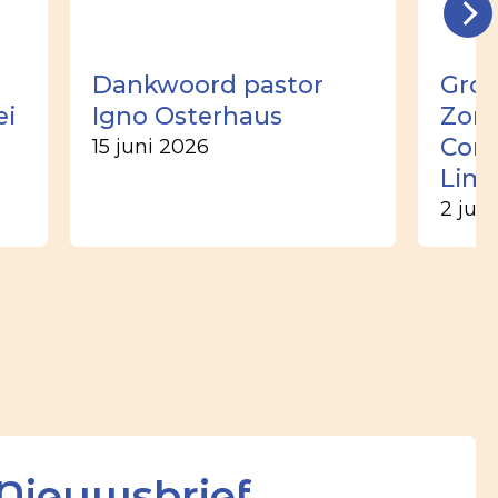
Dankwoord pastor
Groo
ei
Igno Osterhaus
Zome
Corn
15 juni 2026
Lim
2 jun
Nieuwsbrief