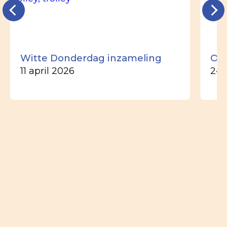
Witte Donderdag inzameling
Ou
11 april 2026
24 