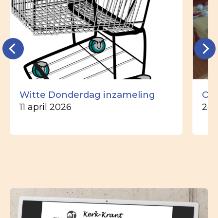
Witte Donderdag inzameling
Ou
11 april 2026
24 