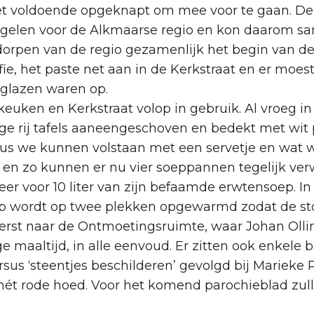
et voldoende opgeknapt om mee voor te gaan. Dek
gelen voor de Alkmaarse regio en kon daarom s
dorpen van de regio gezamenlijk het begin van de 
fie, het paste net aan in de Kerkstraat en er moes
eglazen waren op.
n keuken en Kerkstraat volop in gebruik. Al vroeg 
nge rij tafels aaneengeschoven en bedekt met wit
s we kunnen volstaan met een servetje en wat wa
 en zo kunnen er nu vier soeppannen tegelijk ver
r voor 10 liter van zijn befaamde erwtensoep. In
p wordt op twee plekken opgewarmd zodat de stop
e eerst naar de Ontmoetingsruimte, waar Johan O
e maaltijd, in alle eenvoud. Er zitten ook enkele 
rsus ‘steentjes beschilderen’ gevolgd bij Mariek
s mét rode hoed. Voor het komend parochieblad zull