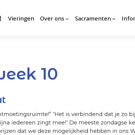
Vieringen
Over ons
Sacramenten
Info
week 10
at
ntmoetingsruimte!” “Het is verbindend dat je zo bi
bijna iedereen zingt mee!“ De meeste zondagse ker
ijzen dat we deze mogelijkheid hebben in ons Wil