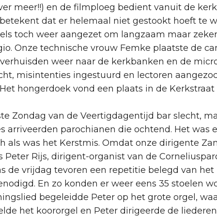
er meer!!) en de filmploeg bedient vanuit de ker
betekent dat er helemaal niet gestookt hoeft te 
etels toch weer aangezet om langzaam maar zeke
egio. Onze technische vrouw Femke plaatste de c
s verhuisden weer naar de kerkbanken en de micr
acht, misintenties ingestuurd en lectoren aangezoc
. Het hongerdoek vond een plaats in de Kerkstraat
 Zondag van de Veertigdagentijd bar slecht, maa
es arriveerden parochianen die ochtend. Het was e
ch als was het Kerstmis. Omdat onze dirigente 
as Peter Rijs, dirigent-organist van de Corneliusp
was de vrijdag tevoren een repetitie belegd van h
nodigd. En zo konden er weer eens 35 stoelen wor
ingslied begeleidde Peter op het grote orgel, waa
elde het koororgel en Peter dirigeerde de liedere