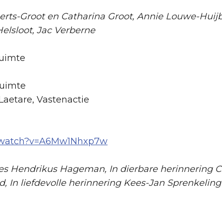
rts-Groot en Catharina Groot, Annie Louwe-Huij
elsloot, Jac Verberne
ruimte
ruimte
Laetare, Vastenactie
m/watch?v=A6Mw1Nhxp7w
es Hendrikus Hageman, In dierbare herinnering Co
, In liefdevolle herinnering Kees-Jan Sprenkeling