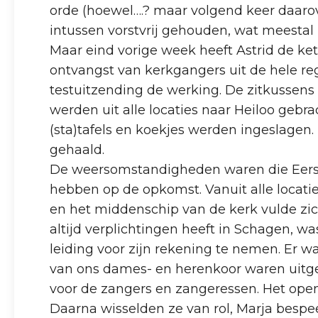
orde (hoewel….? maar volgend keer daarov
intussen vorstvrij gehouden, wat meestal 
Maar eind vorige week heeft Astrid de k
ontvangst van kerkgangers uit de hele r
testuitzending de werking. De zitkussen
werden uit alle locaties naar Heiloo gebr
(sta)tafels en koekjes werden ingeslagen
gehaald.
De weersomstandigheden waren die Eerste
hebben op de opkomst. Vanuit alle locati
en het middenschip van de kerk vulde zi
altijd verplichtingen heeft in Schagen, w
leiding voor zijn rekening te nemen. Er 
van ons dames- en herenkoor waren uitge
voor de zangers en zangeressen. Het open
Daarna wisselden ze van rol, Marja bespe