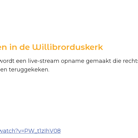
en in de Willibrorduskerk
 wordt een live-stream opname gemaakt die rechts
den teruggekeken.
/watch?v=PW_t1zIhV08