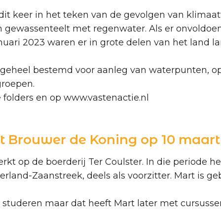
 dit keer in het teken van de gevolgen van klima
n gewassenteelt met regenwater. Als er onvoldoe
nuari 2023 waren er in grote delen van het land la
ijn geheel bestemd voor aanleg van waterpunten, 
groepen.
e folders en op www.vastenactie.nl
t Brouwer de Koning op 10 maart
kt op de boerderij Ter Coulster. In die periode h
land-Zaanstreek, deels als voorzitter. Mart is g
e studeren maar dat heeft Mart later met cursusse