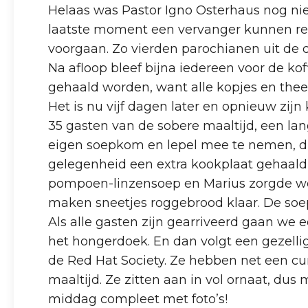
Helaas was Pastor Igno Osterhaus nog ni
laatste moment een vervanger kunnen re
voorgaan. Zo vierden parochianen uit de 
Na afloop bleef bijna iedereen voor de kof
gehaald worden, want alle kopjes en the
Het is nu vijf dagen later en opnieuw zij
35 gasten van de sobere maaltijd, een la
eigen soepkom en lepel mee te nemen, du
gelegenheid een extra kookplaat gehaald
pompoen-linzensoep en Marius zorgde wee
maken sneetjes roggebrood klaar. De soe
Als alle gasten zijn gearriveerd gaan w
het hongerdoek. En dan volgt een gezellig
de Red Hat Society. Ze hebben net een cu
maaltijd. Ze zitten aan in vol ornaat, du
middag compleet met foto’s!