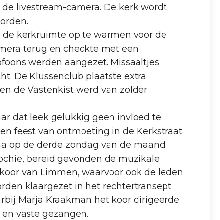
k de livestream-camera. De kerk wordt
worden.
r de kerkruimte op te warmen voor de
amera terug en checkte met een
ofoons werden aangezet. Missaaltjes
ht. De Klussenclub plaatste extra
 en de Vastenkist werd van zolder
r dat leek gelukkig geen invloed te
en feest van ontmoeting in de Kerkstraat
Zana op de derde zondag van de maand
arochie, bereid gevonden de muzikale
et koor van Limmen, waarvoor ook de leden
den klaargezet in het rechtertransept
rbij Marja Kraakman het koor dirigeerde.
n en vaste gezangen.