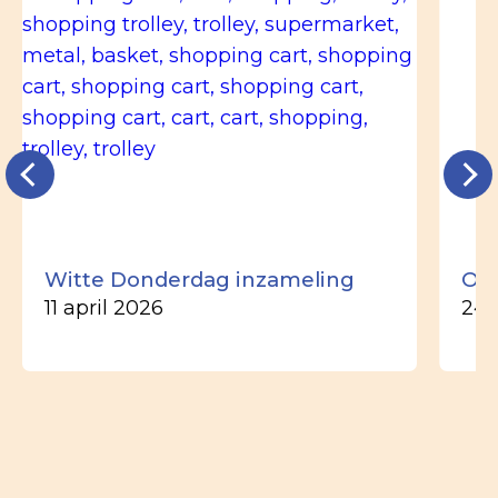
Witte Donderdag inzameling
Ou
11 april 2026
24 