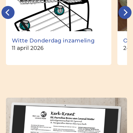
Witte Donderdag inzameling
Ou
11 april 2026
24 