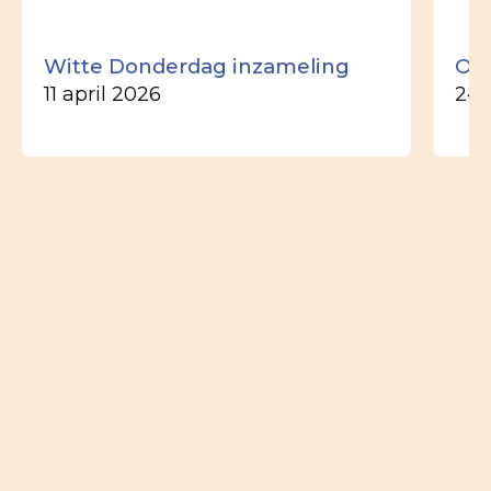
Witte Donderdag inzameling
Ou
11 april 2026
24 