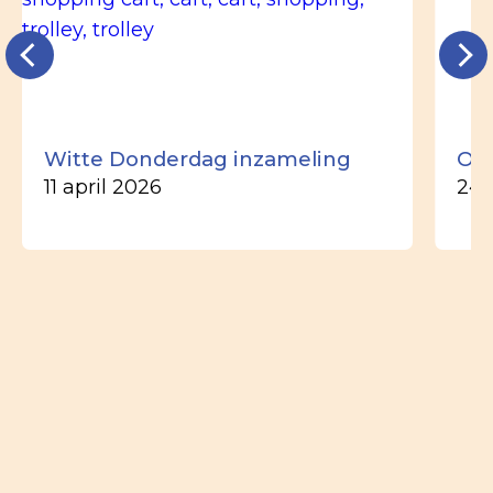
Witte Donderdag inzameling
Ou
11 april 2026
24 