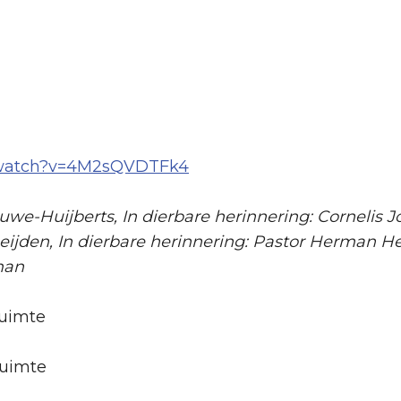
/watch?v=4M2sQVDTFk4
e-Huijberts, In dierbare herinnering: Cornelis 
jden, In dierbare herinnering: Pastor Herman Hel
man
ruimte
ruimte