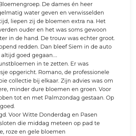
de Bloemengroep. De dames én heer
elmatig water geven en verwisselden
ijd, liepen zij de bloemen extra na. Het
 werden ouder en het was soms gewoon
eter in de hand. De trouw was echter groot.
pend redden. Dan bleef Siem in de auto
 altijd goed gegaan….
unstbloemen in te zetten. Er was
je opgericht. Romano, de professionele
 collectie bij elkaar. Zijn advies was om
nere, minder dure bloemen en groen. Voor
ebben tot en met Palmzondag gestaan. Op
 goed.
egd. Voor Witte Donderdag en Pasen
esloten die middag meteen op pad te
te, roze en gele bloemen