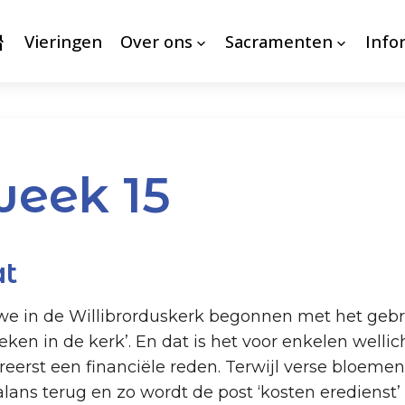
Vieringen
Over ons
Sacramenten
Info
week 15
at
t we in de Willibrorduskerk begonnen met het geb
en in de kerk’. En dat is het voor enkelen wellich
reerst een financiële reden. Terwijl verse bloeme
ans terug en zo wordt de post ‘kosten eredienst’ r