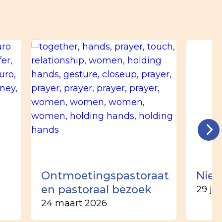
n
Ontmoetingspastoraat
Nieu
en pastoraal bezoek
29 ju
24 maart 2026