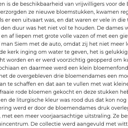
den is de beschikbaarheid van vrijwilligers voor 
 verzorgden ze nieuwe bloemstukken, kwamen reg
er een uitvaart was, en dat waren er vele in die t
 den duur was het niet vol te houden. De dames
 en af liepen met grote volle vazen of met een gi
n Siem met de auto, omdat zij het niet meer lo
 de kerk inging om water te geven, het is gelukkig
cht worden en er werd voorzichtig geopperd om k
ochiaan en daarmee werd een klein bloemenfonds
 met de overgebleven drie bloemendames een mooie
an te schaffen en dat aan te vullen met wat klei
a fraaie rode bloemen gekocht en deze stukken h
en de liturgische kleur was rood dus dat kon nog
viering werd er door de bloemendames druk overl
met een meer voorjaarsachtige uitstraling. Ze b
 tuincentrum. De collectie werd aangevuld met wit