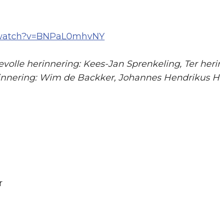
/watch?v=BNPaL0mhvNY
evolle herinnering: Kees-Jan Sprenkeling, Ter her
 herinnering: Wim de Backker, Johannes Hendrikus
r