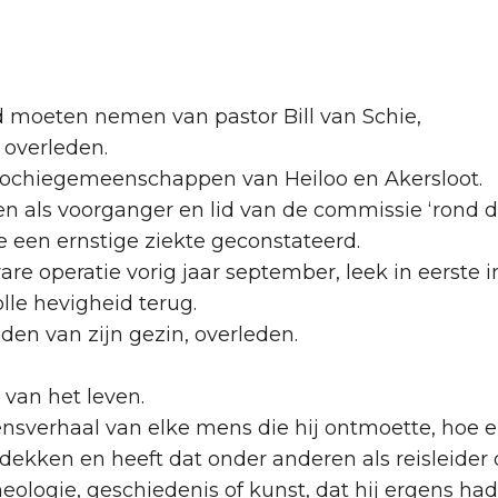
d moeten nemen van pastor Bill van Schie,
s overleden.
arochiegemeenschappen van Heiloo en Akersloot.
ken als voorganger en lid van de commissie ‘rond d
e een ernstige ziekte geconstateerd.
e operatie vorig jaar september, leek in eerste in
lle hevigheid terug.
idden van zijn gezin, overleden.
 van het leven.
ensverhaal van elke mens die hij ontmoette, hoe 
dekken en heeft dat onder anderen als reisleider
eologie, geschiedenis of kunst, dat hij ergens h