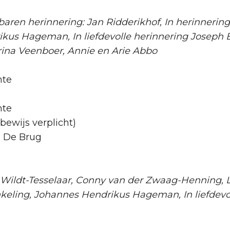
baren herinnering: Jan Ridderikhof, In herinneri
rikus Hageman, In liefdevolle herinnering Joseph
rina Veenboer, Annie en Arie Abbo
mte
mte
bewijs verplicht)
n De Brug
ildt-Tesselaar, Conny van der Zwaag-Henning, Li
nkeling, Johannes Hendrikus Hageman, In liefdevo