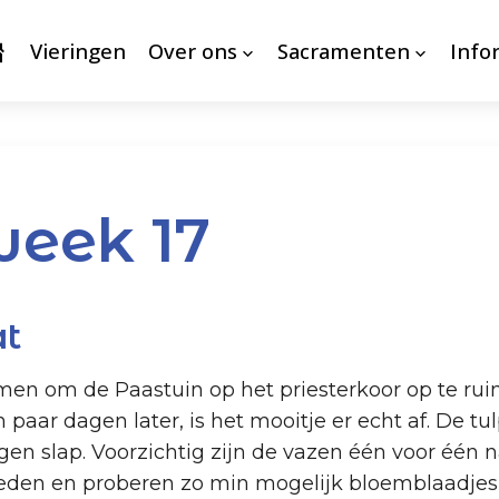
Vieringen
Over ons
Sacramenten
Info
week 17
at
om de Paastuin op het priesterkoor op te ruime
paar dagen later, is het mooitje er echt af. De tu
gen slap. Voorzichtig zijn de vazen één voor één
den en proberen zo min mogelijk bloemblaadjes t