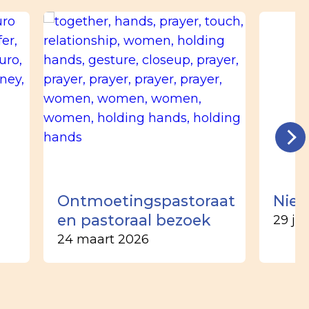
n
Ontmoetingspastoraat
Nieu
en pastoraal bezoek
29 ju
24 maart 2026