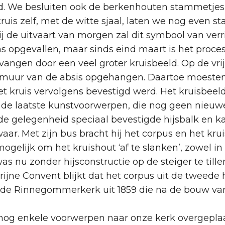
rd. We besluiten ook de berkenhouten stammetjes
kruis zelf, met de witte sjaal, laten we nog even 
 de uitvaart van morgen zal dit symbool van verri
s opgevallen, maar sinds eind maart is het proces
vervangen door een veel groter kruisbeeld. Op de v
muur van de absis opgehangen. Daartoe moesten z
t kruis vervolgens bevestigd werd. Het kruisbeel
de laatste kunstvoorwerpen, die nog geen nieuw
 gelegenheid speciaal bevestigde hijsbalk en katr
ar. Met zijn bus bracht hij het corpus en het kr
gelijk om het kruishout ‘af te slanken’, zowel in
s nu zonder hijsconstructie op de steiger te tillen
harijne Convent blijkt dat het corpus uit de tweed
in de Rinnegommerkerk uit 1859 die na de bouw v
n nog enkele voorwerpen naar onze kerk overgepla