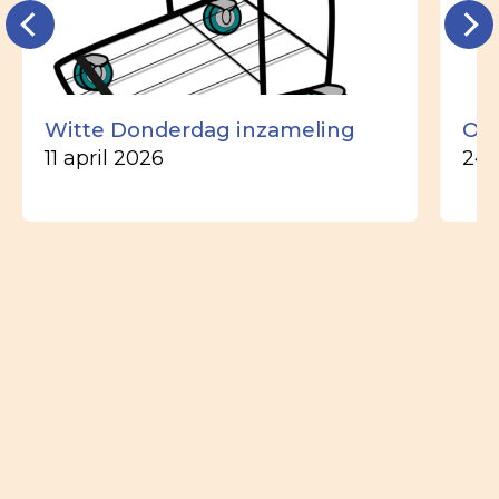
Witte Donderdag inzameling
Ou
11 april 2026
24 