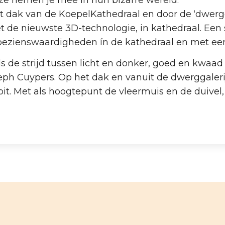
e nemen je mee in hun bizarre wereld.
t dak van de KoepelKathedraal en door de ‘dwergga
t de nieuwste 3D-technologie, in kathedraal. Een 
bezienswaardigheden ín de kathedraal en met ee
de strijd tussen licht en donker, goed en kwaad en
seph Cuypers. Op het dak en vanuit de dwerggaleri
oit. Met als hoogtepunt de vleermuis en de duivel