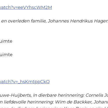
m/watch?v=eeVYhscWM2M
aan en overleden familie, Johannes Hendrikus Hage
ruimte
ruimte
/watch?v=_hsKmtppCkQ
-Huijberts, In dierbare herinnering: Cornelis J
 In liefdevolle herinnering: Wim de Backker, Joh