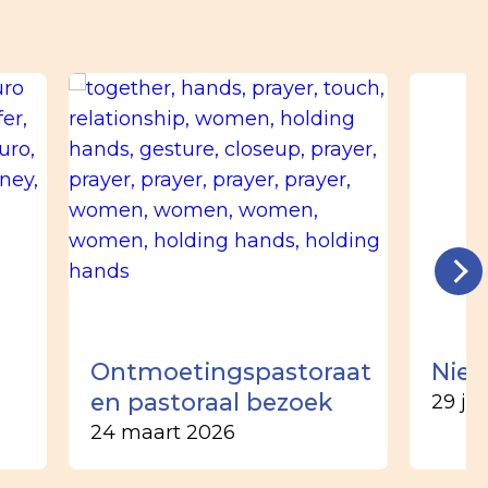
n
Ontmoetingspastoraat
Nieu
en pastoraal bezoek
29 ju
24 maart 2026