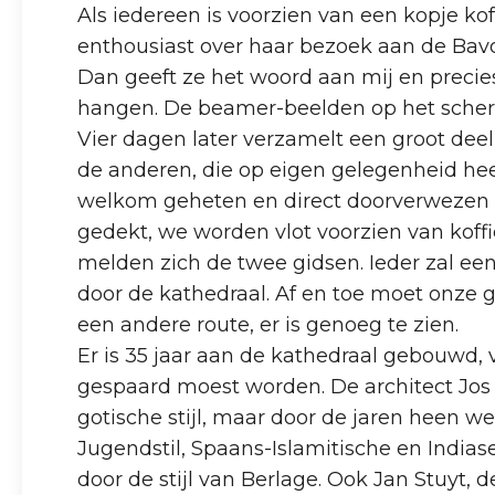
Als iedereen is voorzien van een kopje ko
enthousiast over haar bezoek aan de Bavo,
Dan geeft ze het woord aan mij en precie
hangen. De beamer-beelden op het scherm
Vier dagen later verzamelt een groot dee
de anderen, die op eigen gelegenheid he
welkom geheten en direct doorverwezen naa
gedekt, we worden vlot voorzien van koffi
melden zich de twee gidsen. Ieder zal ee
door de kathedraal. Af en toe moet onze g
een andere route, er is genoeg te zien.
Er is 35 jaar aan de kathedraal gebouwd,
gespaard moest worden. De architect Jos 
gotische stijl, maar door de jaren heen 
Jugendstil, Spaans-Islamitische en Indias
door de stijl van Berlage. Ook Jan Stuyt,