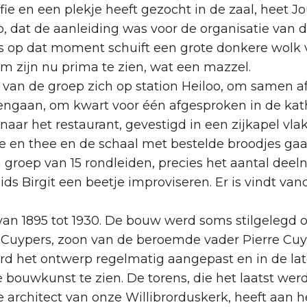
ffie en een plekje heeft gezocht in de zaal, heet 
 dat de aanleiding was voor de organisatie van de
s op dat moment schuift een grote donkere wolk v
 zijn nu prima te zien, wat een mazzel.
l van de groep zich op station Heiloo, om samen 
engaan, om kwart voor één afgesproken in de kath
r het restaurant, gevestigd in een zijkapel vlak b
e en thee en de schaal met bestelde broodjes gaat
n groep van 15 rondleiden, precies het aantal de
ids Birgit een beetje improviseren. Er is vindt v
 van 1895 tot 1930. De bouw werd soms stilgelegd 
Cuypers, zoon van de beroemde vader Pierre Cuype
werd het ontwerp regelmatig aangepast en in de l
e bouwkunst te zien. De torens, die het laatst we
 de architect van onze Willibrorduskerk, heeft a