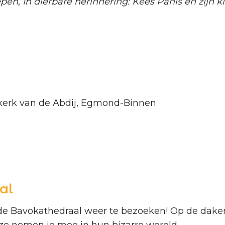
n, In dierbare herinnering: Kees Panis en zijn kle
kerk van de Abdij, Egmond-Binnen
al
de Bavokathedraal weer te bezoeken! Op de daken