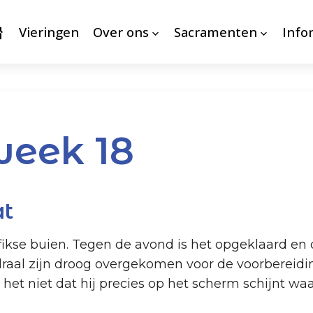
Vieringen
Over ons
Sacramenten
Info
week 18
at
fikse buien. Tegen de avond is het opgeklaard en
aal zijn droog overgekomen voor de voorbereidi
het niet dat hij precies op het scherm schijnt wa