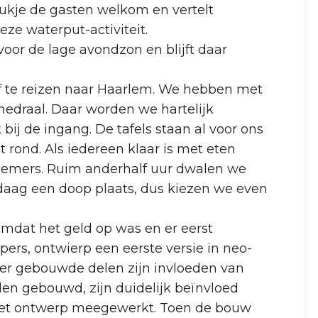
Joukje de gasten welkom en vertelt
ze waterput-activiteit.
oor de lage avondzon en blijft daar
af te reizen naar Haarlem. We hebben met
edraal. Daar worden we hartelijk
ij de ingang. De tafels staan al voor ons
 rond. Als iedereen klaar is met eten
elnemers. Ruim anderhalf uur dwalen we
andaag een doop plaats, dus kiezen we even
omdat het geld op was en er eerst
rs, ontwierp een eerste versie in neo-
ater gebouwde delen zijn invloeden van
rden gebouwd, zijn duidelijk beïnvloed
an het ontwerp meegewerkt. Toen de bouw