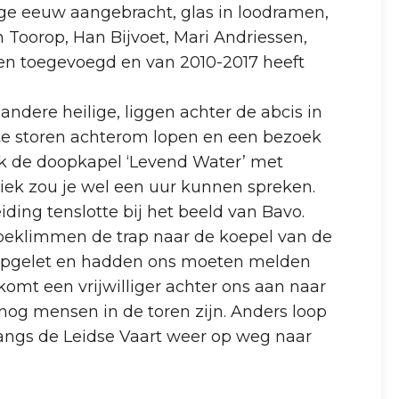
rige eeuw aangebracht, glas in loodramen,
 Toorop, Han Bijvoet, Mari Andriessen,
ken toegevoegd en van 2010-2017 heeft
ndere heilige, liggen achter de abcis in
r te storen achterom lopen en een bezoek
 ook de doopkapel ‘Levend Water’ met
iek zou je wel een uur kunnen spreken.
ding tenslotte bij het beeld van Bavo.
 beklimmen de trap naar de koepel van de
d opgelet en hadden ons moeten melden
omt een vrijwilliger achter ons aan naar
 nog mensen in de toren zijn. Anders loop
langs de Leidse Vaart weer op weg naar