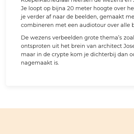
KoepelKathedraal heersen de wezens en z
Je loopt op bijna 20 meter hoogte over he
je verder af naar de beelden, gemaakt me
combineren met een audiotour over alle 
De wezens verbeelden grote thema’s zoals 
ontsproten uit het brein van architect Jo
maar in de crypte kom je dichterbij dan o
nagemaakt is.