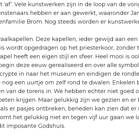
t ‘af’. Vele kunstwerken zijn in de loop van de vo
 kunstenaars hebben er aan gewerkt, waaronder Jan
edenfamilie Brom. Nog steeds worden er kunstwer
lkapellen. Deze kapellen, ieder gewijd aan een a
 Mis wordt opgedragen op het priesterkoor, zonde
kapel heeft een eigen stijl en sfeer. Heel mooi is
egin deze eeuw gerealiseerd en over alle symbol
crypte in naar het museum en eindigen de rondlei
e nog een uurtje om zelf rond te dwalen. Enkelen
één van de torens in. We hebben echter niet goe
en krijgen. Maar gelukkig zijn we gezien en er k
, als er pasjes ontbreken, beneden kan zien dat er
omt het gelukkig niet en tegen vijf uur gaan we 
dit imposante Godshuis.