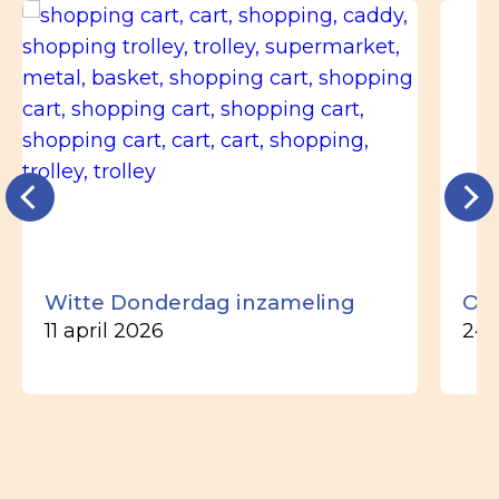
Witte Donderdag inzameling
Ou
11 april 2026
24 