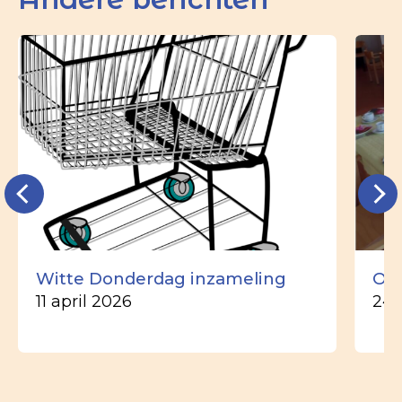
Witte Donderdag inzameling
Ou
11 april 2026
24 