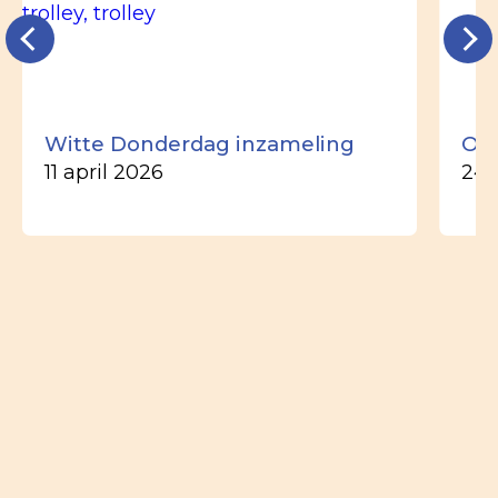
Witte Donderdag inzameling
Ou
11 april 2026
24 