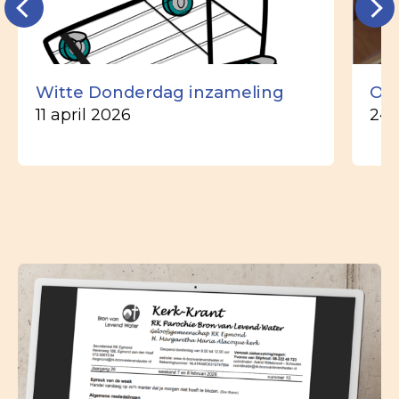
Witte Donderdag inzameling
Ou
11 april 2026
24 