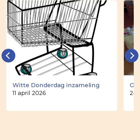
Witte Donderdag inzameling
Ou
11 april 2026
24 